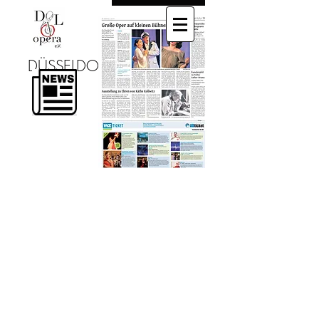
DÜSSELDORF LYRIC OPERA
Düsseldorf Lyric Opera eV
Aachener Str. 97
40223 Düsseldorf
Tel:
0152 0341 7480
info@DLOpera.com